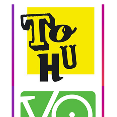
Tohu Art De
Cirque
Artecycle a été sélectionné par la Tohu pour
offrir des démonstrations BMX lors de
l’inauguration du parc Fréderic-Back à Montréal.
Voir les démonstrations
Go-Vélo
Le festival Go-Vélo est le plus grand