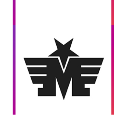
Voir le BMX Stunt Show
Boutique
Marseille
À chaque début de saison, nous offrons des
initiations BMX aux clients de la boutique
Marseille située dans l’est de Montréal.
Voir les initiations