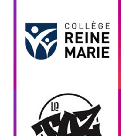
Collège Reine-
Marie
Pour la rentrée des classes 2018, Artecycle a
exécuté des démonstrations BMX et Skate
suivies de périodes de questions avec les jeunes.
Vidéo BMX & Skate
Camp d'été Le
Taz