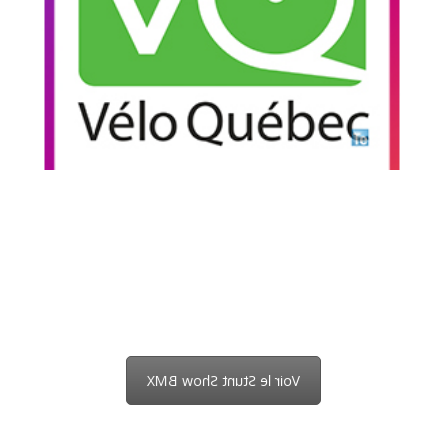
rassemblement cycliste au Québec. À la fin du
parcours, notre équipe a enflammé la grande
scène avec l’affrontement des BMX.
Voir l'affrontement
Valvoline & Napa
Pour l’édition 2018 du Jackalope fest au stade
olympique de Montréal, Valvoline & Napa ont
choisi d’offrir au public le Stunt Show BMX.
Voir le Stunt Show BMX