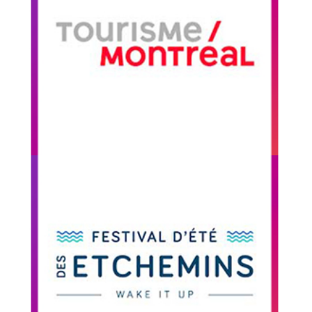
Montréal
Pour la campagne web de Tourisme Montréal au
Mexique, nous avons effectué des manoeuvres
de BMX Flatland sur un vélo BIXI.
Voir la photo
Festival Wake It
Up
Le Festival d’été Etchemins en Beauce a opté
pour le Stunt Show BMX Artecycle lors de son
grand rassemblement estival.