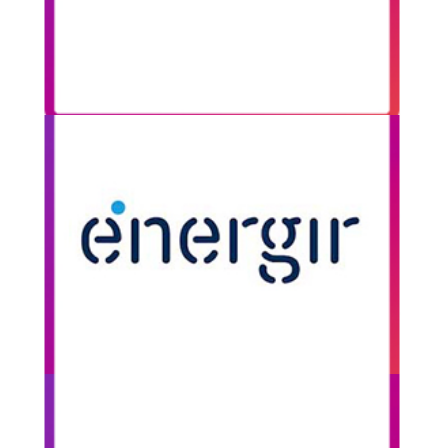
Voir les photos
Énergir
Cossette Communication a choisi Artecycle pour
représenter le développement durable lors de la
campagne de transformation de Gaz Metro.
Voir la publicité
Aubainerie