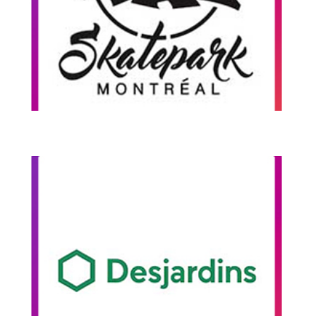
Pour les camps d’été du Taz à Montréal,
Artecycle organise à chaque année des
initiations BMX Flatland.
Vidéo Initiation BMX
Caisse Desjardins
Au mois d’août a Montréal se déroule le grand
défilé de la fierté. Artecycle a été mandaté par
Desjardins pour animer l’ouverture de leur
rassemblement.